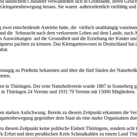
hend ländlichem Charakter verwandelten sich in Großstädte, deren Gesi
r Kleingartenbewegung heraus. Sie waren
außerordentlich vielfältig und
zwei entscheidende Antriebe hatte, die
vielfach unabhängig voneinand
und die
Sehnsucht nach dem verlorenem Leben auf dem Lande, nach Arbe
den Auswirkungen
auf die Gesundheit und die Erziehung der Kinder un
igstens pachten zu können. Das Kleingartenwesen in Deutschland hat
trat.
 vorrangig zu Prießnitz bekannten und über die fünf Säulen der Naturh
teten.
 in Thüringen. Der erste Naturheilverein wurde 1887 in Sonneberg geg
es in Thüringen 24 Vereine und 1931 79 Vereine mit 15000 Mitgliedern.
nen starken Aufschwung. Bereits zu diesem Zeitpunkt erkannten die Ve
artenbewegung gegenüber dem Staat als eine starke Organisation dur
 diesem Zeitpunkt keine politische Einheit Thüringens, sondern acht t
k Erfurt und dem preußischen Kreis Schmalkalden zu einem Land Thüri