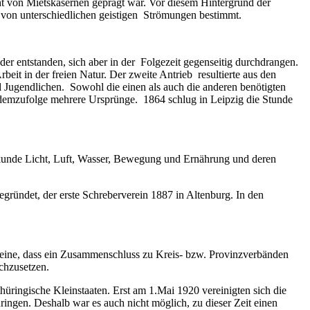
cht von Mietskasernen geprägt war. Vor diesem Hintergrund der
 von unterschiedlichen geistigen
Strömungen bestimmt.
er entstanden, sich aber in der
Folgezeit gegenseitig durchdrangen.
it in der freien Natur. Der zweite Antrieb
resultierte aus den
d Jugendlichen.
Sowohl die einen als auch die anderen benötigten
 demzufolge mehrere Ursprünge.
1864 schlug in Leipzig die Stunde
eilkunde Licht, Luft, Wasser, Bewegung und Ernährung und deren
ründet, der erste Schreberverein 1887 in Altenburg. In den
reine, dass ein Zusammenschluss zu Kreis- bzw. Provinzverbänden
chzusetzen.
hüringische Kleinstaaten. Erst am 1.Mai 1920 vereinigten sich die
ngen. Deshalb war es auch nicht möglich, zu dieser Zeit einen