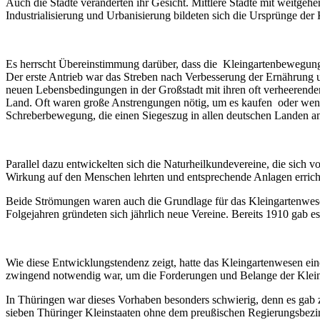
Auch die Städte veränderten ihr Gesicht. Mittlere Städte mit weitge
Industrialisierung und Urbanisierung bildeten sich die Ursprünge de
Es herrscht Übereinstimmung darüber, dass die
Kleingartenbewegung 
Der erste Antrieb war das Streben nach Verbesserung der Ernährung 
neuen Lebensbedingungen in der Großstadt mit ihren oft verheeren
Land. Oft waren große Anstrengungen nötig, um es kaufen
oder wen
Schreberbewegung, die einen Siegeszug in allen deutschen Landen an
Parallel dazu entwickelten sich die Naturheilkundevereine, die sich
Wirkung auf den Menschen lehrten und entsprechende Anlagen errich
Beide Strömungen waren auch die Grundlage für das Kleingartenwesen
Folgejahren gründeten sich jährlich neue Vereine. Bereits 1910 gab 
Wie diese Entwicklungstendenz zeigt, hatte das Kleingartenwesen ei
zwingend notwendig war, um die Forderungen und Belange der Kleing
In Thüringen war dieses Vorhaben besonders schwierig, denn es gab zu
sieben Thüringer Kleinstaaten ohne dem preußischen Regierungsbezir