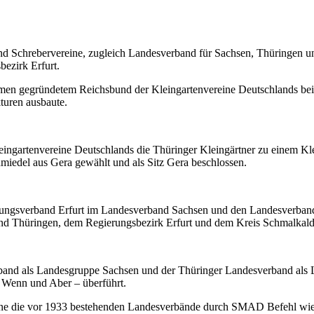
 Schrebervereine, zugleich Landesverband für Sachsen, Thüringen und 
ezirk Erfurt.
men gegründetem Reichsbund der Kleingartenvereine Deutschlands bei. 
turen ausbaute.
ngartenvereine Deutschlands die Thüringer Kleingärtner zu einem Klei
iedel aus Gera gewählt und als Sitz Gera beschlossen.
ungsverband Erfurt im Landesverband Sachsen und den Landesverband Th
nd Thüringen, dem Regierungsbezirk Erfurt und dem Kreis Schmalkald
nd als Landesgruppe Sachsen und der Thüringer Landesverband als Lan
 Wenn und Aber – überführt.
one die vor 1933 bestehenden Landesverbände durch SMAD Befehl wied