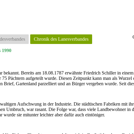
ndesverbandes
Chronik des Lanesverbandes
s 1990
 bekannt. Bereits am 18.08.1787 erwähnte Friedrich Schiller in einem 
er 75 Pächtern aufgeteilt wurde. Diesen Zeitpunkt kann man als Wurze
en Brief, Gartenland parzelliert und an Bürger vergeben wurde. Seit di
ewaltigen Aufschwung in der Industrie. Die städtischen Fabriken mit 
chen Umbruch, war rasant. Die Folge war, dass viele Landbewohner in d
r wurde sie mitunter leichter aber dafür auch eintöniger.